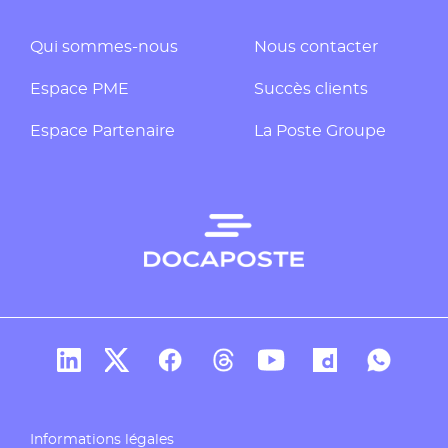
Qui sommes-nous
Nous contacter
Espace PME
Succès clients
Espace Partenaire
La Poste Groupe
Compte Linkedin de Docaposte
Compte X de Docaposte
Compte Facebook de Docaposte
Compte Threads de Docapos
Compte Youtube de Do
Compte Dailymo
Compte W
Informations légales