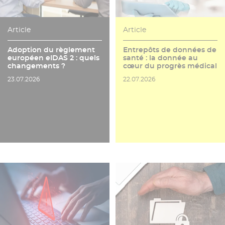
Article
Article
Adoption du règlement
Entrepôts de données de
européen eIDAS 2 : quels
santé : la donnée au
changements ?
cœur du progrès médical
Date de publication
Date de publication
23.07.2026
22.07.2026