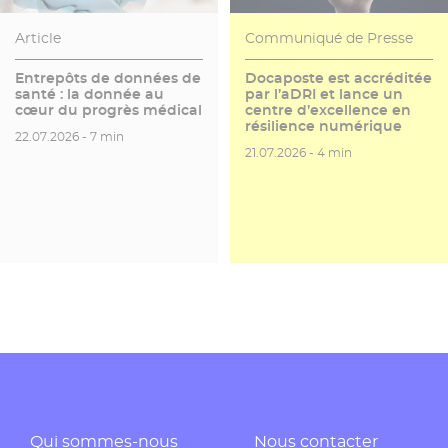
Article
Communiqué de Presse
Entrepôts de données de
Docaposte est accréditée
santé : la donnée au
par l’aDRI et lance un
cœur du progrès médical
centre d’excellence en
résilience numérique
Date de publication
Temps de lecture
22.07.2026 -
7 min
Date de publication
Temps de lecture
21.07.2026 -
4 min
Qui sommes-nous
Nous contacter