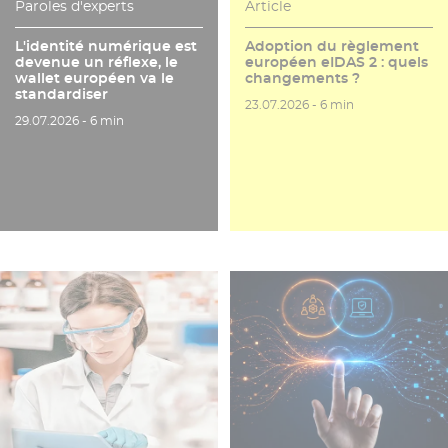
Paroles d'experts
Article
L'identité numérique est
Adoption du règlement
devenue un réflexe, le
européen eIDAS 2 : quels
wallet européen va le
changements ?
standardiser
Date de publication
Temps de lecture
23.07.2026 -
6 min
Date de publication
Temps de lecture
29.07.2026 -
6 min