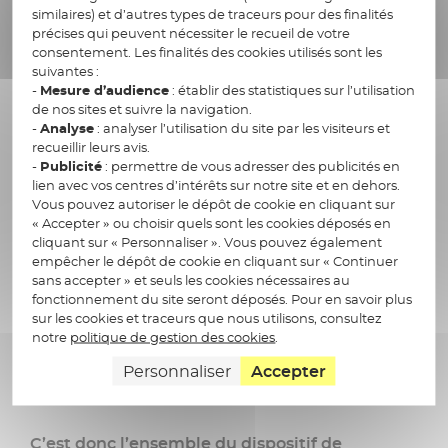
Si le KYC concentre une grande partie de
similaires) et d’autres types de traceurs pour des finalités
l’attention,
les impacts de l’AMLR sont en
précises qui peuvent nécessiter le recueil de votre
réalité bien plus larges pour les entités
consentement. Les finalités des cookies utilisés sont les
suivantes :
financières.
Ils touchent six domaines :
-
Mesure d’audience
: établir des statistiques sur l’utilisation
de nos sites et suivre la navigation.
la gouvernance LCB-FT
-
Analyse
: analyser l’utilisation du site par les visiteurs et
recueillir leurs avis.
le KYC et l’onboarding client
-
Publicité
: permettre de vous adresser des publicités en
le monitoring des transactions
lien avec vos centres d’intérêts sur notre site et en dehors.
Vous pouvez autoriser le dépôt de cookie en cliquant sur
le reporting et la coopération avec les cellules
« Accepter » ou choisir quels sont les cookies déposés en
du renseignement financier (Tracfin* en
cliquant sur « Personnaliser ». Vous pouvez également
France)
empêcher le dépôt de cookie en cliquant sur « Continuer
sans accepter » et seuls les cookies nécessaires au
l’organisation et les ressources humaines
fonctionnement du site seront déposés. Pour en savoir plus
la donnée et son pilotage (qualité, traçabilité,
sur les cookies et traceurs que nous utilisons, consultez
notre
politique de gestion des cookies
.
partage intra-groupe/externe sous contrainte
RGPD).
Personnaliser
Accepter
C’est donc l’ensemble du dispositif de