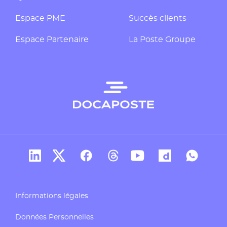
Espace PME
Succès clients
Espace Partenaire
La Poste Groupe
Compte Linkedin de Docaposte
Compte X de Docaposte
Compte Facebook de Docaposte
Compte Threads de Docapos
Compte Youtube de Do
Compte Dailymo
Compte W
Informations légales
Données Personnelles